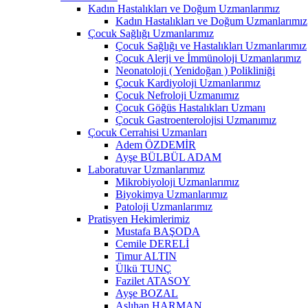
Kadın Hastalıkları ve Doğum Uzmanlarımız
Kadın Hastalıkları ve Doğum Uzmanlarımız
Çocuk Sağlığı Uzmanlarımız
Çocuk Sağlığı ve Hastalıkları Uzmanlarımız
Çocuk Alerji ve İmmünoloji Uzmanlarımız
Neonatoloji ( Yenidoğan ) Polikliniği
Çocuk Kardiyoloji Uzmanlarımız
Çocuk Nefroloji Uzmanımız
Çocuk Göğüs Hastalıkları Uzmanı
Çocuk Gastroenterolojisi Uzmanımız
Çocuk Cerrahisi Uzmanları
Adem ÖZDEMİR
Ayşe BÜLBÜL ADAM
Laboratuvar Uzmanlarımız
Mikrobiyoloji Uzmanlarımız
Biyokimya Uzmanlarımız
Patoloji Uzmanlarımız
Pratisyen Hekimlerimiz
Mustafa BAŞODA
Cemile DERELİ
Timur ALTIN
Ülkü TUNÇ
Fazilet ATASOY
Ayşe BOZAL
Aslıhan HARMAN