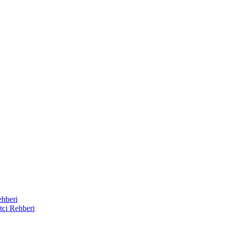
ehberi
tçi Rehberi