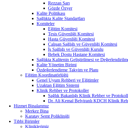
Rezzan Sarı
Gözde Özyer
Kalite Politikası
Sağlıkta Kalite Standartları
Komiteler
Eğitim Komitesi
Tesis Güvenliği Komitesi
Hasta Güvenliği Komitesi
Çalışan Sağlığı ve Güvenliği Komitesi
İş Sağlığı ve Güvenliği Kurulu
Bebek Dostu Hastane Komitesi
Sağlıkta Kalitenin Geliştirilmesi ve Değerlendiril
Kalite Yönetim Birimi
Özdeğerlendirme Takvim ve Planı
Eğitim Koordinatörlüğü
Genel Uyum Rehberi ve Eğitimler
Uzaktan Eğitim Sistemi
Klinik Rehber ve Protokoller
Sağlık Bakanlığı Klinik Rehber ve Protokoll
Dr. Ali Kemal Belviranlı KDCH Klinik Reh
Hizmet Binalarımız
Merkez Bina
Karatay Semt Polikliniği
Tıbbi Birimler
Kliniklerimiz