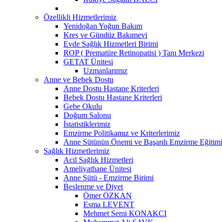
Özellikli Hizmetlerimiz
Yenidoğan Yoğun Bakım
Kreş ve Gündüz Bakımevi
Evde Sağlık Hizmetleri Birimi
ROP ( Prematüre Retinopatisi ) Tanı Merkezi
GETAT Ünitesi
Uzmanlarımız
Anne ve Bebek Dostu
Anne Dostu Hastane Kriterleri
Bebek Dostu Hastane Kriterleri
Gebe Okulu
Doğum Salonu
İstatistiklerimiz
Emzirme Politikamız ve Kriterlerimiz
Anne Sütünün Önemi ve Başarılı Emzirme Eğitim
Sağlık Hizmetlerimiz
Acil Sağlık Hizmetleri
Ameliyathane Ünitesi
Anne Sütü - Emzirme Birimi
Beslenme ve Diyet
Ömer ÖZKAN
Esma LEVENT
Mehmet Semi KONAKCI