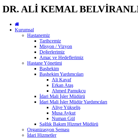
DR. ALİ KEMAL BELVİRAN
Kurumsal
Hastanemiz
Tarihçemiz
Misyon / Vizyon
Değerlerimiz
Amaç ve Hedeflerimiz
Hastane Yönetimi
Başhekim
Başhekim Yardımcıları
Ali Kavaf
Erkan Ataş
Ahmed Pamukçu
İdari Mali İşler Müdürü
İdari Mali İşler Müdür Yardımcıları
Aliye Yükseliş
Musa Aykut
Numan Gül
Sağlık Bakım Hizmet Müdürü
Organizasyon Şeması
İdari Hizmetler