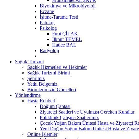
Muhammet Ali ŞAVK
Biyokimya ve Mikrobiyoloji
Eczane
İşitme-Tarama Testi
Patoloji
Psikolog
Fırat ÇİLAK
İlknur TEMEL
Hatice BAL
Radyoloji
Sağlık Turizmi
Sağlık Hizmetleri ve Hekimler
Sağlık Turizmi Birimi
Şehrimiz
Yetki Belgemiz
Birimlerimizin Görselleri
Yönlendirme
Hasta Rehberi
Doğum Çantası
Ziyaretçi Saatleri ve Uyulması Gereken Kurallar
Poliklinik Çalışma Saatlerimiz
Çocuk Yoğun Bakım Ünitesi Hasta ve Ziyaretçi R
Yeni Doğan Yoğun Bakım Ünitesi Hasta ve Ziyare
Online İşlemler