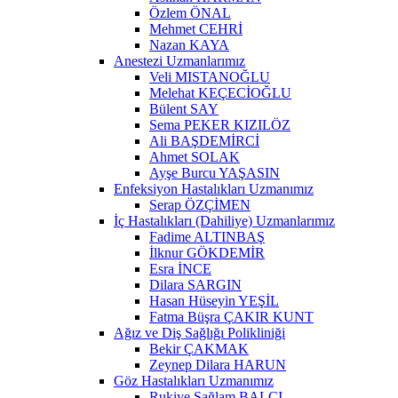
Özlem ÖNAL
Mehmet CEHRİ
Nazan KAYA
Anestezi Uzmanlarımız
Veli MISTANOĞLU
Melehat KEÇECİOĞLU
Bülent SAY
Sema PEKER KIZILÖZ
Ali BAŞDEMİRCİ
Ahmet SOLAK
Ayşe Burcu YAŞASIN
Enfeksiyon Hastalıkları Uzmanımız
Serap ÖZÇİMEN
İç Hastalıkları (Dahiliye) Uzmanlarımız
Fadime ALTINBAŞ
İlknur GÖKDEMİR
Esra İNCE
Dilara SARGIN
Hasan Hüseyin YEŞİL
Fatma Büşra ÇAKIR KUNT
Ağız ve Diş Sağlığı Polikliniği
Bekir ÇAKMAK
Zeynep Dilara HARUN
Göz Hastalıkları Uzmanımız
Rukiye Sağlam BALCI