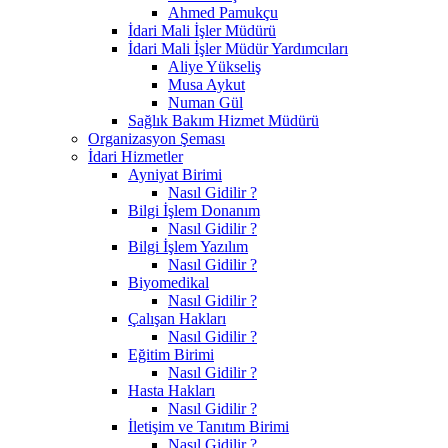
Ahmed Pamukçu
İdari Mali İşler Müdürü
İdari Mali İşler Müdür Yardımcıları
Aliye Yükseliş
Musa Aykut
Numan Gül
Sağlık Bakım Hizmet Müdürü
Organizasyon Şeması
İdari Hizmetler
Ayniyat Birimi
Nasıl Gidilir ?
Bilgi İşlem Donanım
Nasıl Gidilir ?
Bilgi İşlem Yazılım
Nasıl Gidilir ?
Biyomedikal
Nasıl Gidilir ?
Çalışan Hakları
Nasıl Gidilir ?
Eğitim Birimi
Nasıl Gidilir ?
Hasta Hakları
Nasıl Gidilir ?
İletişim ve Tanıtım Birimi
Nasıl Gidilir ?