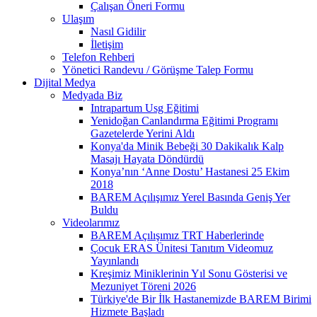
Çalışan Öneri Formu
Ulaşım
Nasıl Gidilir
İletişim
Telefon Rehberi
Yönetici Randevu / Görüşme Talep Formu
Dijital Medya
Medyada Biz
Intrapartum Usg Eğitimi
Yenidoğan Canlandırma Eğitimi Programı
Gazetelerde Yerini Aldı
Konya'da Minik Bebeği 30 Dakikalık Kalp
Masajı Hayata Döndürdü
Konya’nın ‘Anne Dostu’ Hastanesi 25 Ekim
2018
BAREM Açılışımız Yerel Basında Geniş Yer
Buldu
Videolarımız
BAREM Açılışımız TRT Haberlerinde
Çocuk ERAS Ünitesi Tanıtım Videomuz
Yayınlandı
Kreşimiz Miniklerinin Yıl Sonu Gösterisi ve
Mezuniyet Töreni 2026
Türkiye'de Bir İlk Hastanemizde BAREM Birimi
Hizmete Başladı