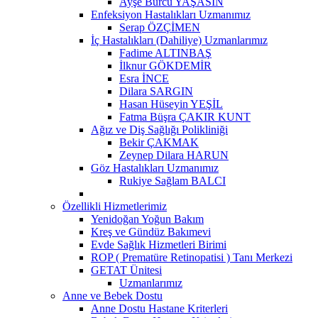
Ayşe Burcu YAŞASIN
Enfeksiyon Hastalıkları Uzmanımız
Serap ÖZÇİMEN
İç Hastalıkları (Dahiliye) Uzmanlarımız
Fadime ALTINBAŞ
İlknur GÖKDEMİR
Esra İNCE
Dilara SARGIN
Hasan Hüseyin YEŞİL
Fatma Büşra ÇAKIR KUNT
Ağız ve Diş Sağlığı Polikliniği
Bekir ÇAKMAK
Zeynep Dilara HARUN
Göz Hastalıkları Uzmanımız
Rukiye Sağlam BALCI
Özellikli Hizmetlerimiz
Yenidoğan Yoğun Bakım
Kreş ve Gündüz Bakımevi
Evde Sağlık Hizmetleri Birimi
ROP ( Prematüre Retinopatisi ) Tanı Merkezi
GETAT Ünitesi
Uzmanlarımız
Anne ve Bebek Dostu
Anne Dostu Hastane Kriterleri