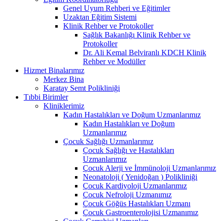
Genel Uyum Rehberi ve Eğitimler
Uzaktan Eğitim Sistemi
Klinik Rehber ve Protokoller
Sağlık Bakanlığı Klinik Rehber ve
Protokoller
Dr. Ali Kemal Belviranlı KDCH Klinik
Rehber ve Modüller
Hizmet Binalarımız
Merkez Bina
Karatay Semt Polikliniği
Tıbbi Birimler
Kliniklerimiz
Kadın Hastalıkları ve Doğum Uzmanlarımız
Kadın Hastalıkları ve Doğum
Uzmanlarımız
Çocuk Sağlığı Uzmanlarımız
Çocuk Sağlığı ve Hastalıkları
Uzmanlarımız
Çocuk Alerji ve İmmünoloji Uzmanlarımız
Neonatoloji ( Yenidoğan ) Polikliniği
Çocuk Kardiyoloji Uzmanlarımız
Çocuk Nefroloji Uzmanımız
Çocuk Göğüs Hastalıkları Uzmanı
Çocuk Gastroenterolojisi Uzmanımız