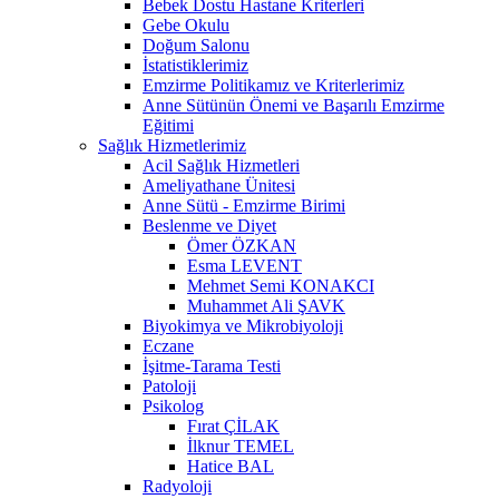
Bebek Dostu Hastane Kriterleri
Gebe Okulu
Doğum Salonu
İstatistiklerimiz
Emzirme Politikamız ve Kriterlerimiz
Anne Sütünün Önemi ve Başarılı Emzirme
Eğitimi
Sağlık Hizmetlerimiz
Acil Sağlık Hizmetleri
Ameliyathane Ünitesi
Anne Sütü - Emzirme Birimi
Beslenme ve Diyet
Ömer ÖZKAN
Esma LEVENT
Mehmet Semi KONAKCI
Muhammet Ali ŞAVK
Biyokimya ve Mikrobiyoloji
Eczane
İşitme-Tarama Testi
Patoloji
Psikolog
Fırat ÇİLAK
İlknur TEMEL
Hatice BAL
Radyoloji