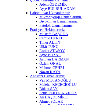
Çocuk Cerrahisi Uzmanları
Adem ÖZDEMİR
Ayşe BÜLBÜL ADAM
Laboratuvar Uzmanlarımız
Mikrobiyoloji Uzmanlarımız
Biyokimya Uzmanlarımız
Patoloji Uzmanlarımız
Pratisyen Hekimlerimiz
Mustafa BAŞODA
Cemile DERELİ
Timur ALTIN
Ülkü TUNÇ
Fazilet ATASOY
Ayşe BOZAL
Aslıhan HARMAN
Özlem ÖNAL
Mehmet CEHRİ
Nazan KAYA
Anestezi Uzmanlarımız
Veli MISTANOĞLU
Melehat KEÇECİOĞLU
Bülent SAY
Sema PEKER KIZILÖZ
Ali BAŞDEMİRCİ
Ahmet SOLAK