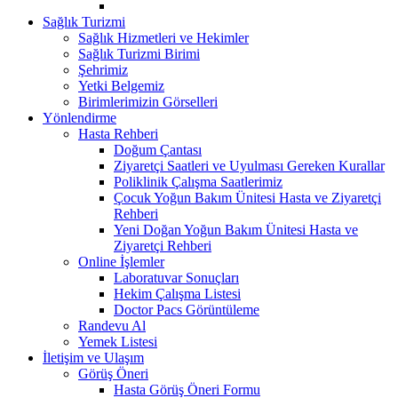
Sağlık Turizmi
Sağlık Hizmetleri ve Hekimler
Sağlık Turizmi Birimi
Şehrimiz
Yetki Belgemiz
Birimlerimizin Görselleri
Yönlendirme
Hasta Rehberi
Doğum Çantası
Ziyaretçi Saatleri ve Uyulması Gereken Kurallar
Poliklinik Çalışma Saatlerimiz
Çocuk Yoğun Bakım Ünitesi Hasta ve Ziyaretçi
Rehberi
Yeni Doğan Yoğun Bakım Ünitesi Hasta ve
Ziyaretçi Rehberi
Online İşlemler
Laboratuvar Sonuçları
Hekim Çalışma Listesi
Doctor Pacs Görüntüleme
Randevu Al
Yemek Listesi
İletişim ve Ulaşım
Görüş Öneri
Hasta Görüş Öneri Formu