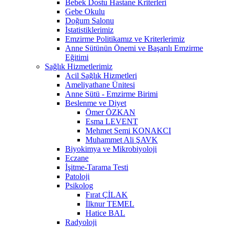
Bebek Dostu Hastane Kriterleri
Gebe Okulu
Doğum Salonu
İstatistiklerimiz
Emzirme Politikamız ve Kriterlerimiz
Anne Sütünün Önemi ve Başarılı Emzirme
Eğitimi
Sağlık Hizmetlerimiz
Acil Sağlık Hizmetleri
Ameliyathane Ünitesi
Anne Sütü - Emzirme Birimi
Beslenme ve Diyet
Ömer ÖZKAN
Esma LEVENT
Mehmet Semi KONAKCI
Muhammet Ali ŞAVK
Biyokimya ve Mikrobiyoloji
Eczane
İşitme-Tarama Testi
Patoloji
Psikolog
Fırat ÇİLAK
İlknur TEMEL
Hatice BAL
Radyoloji