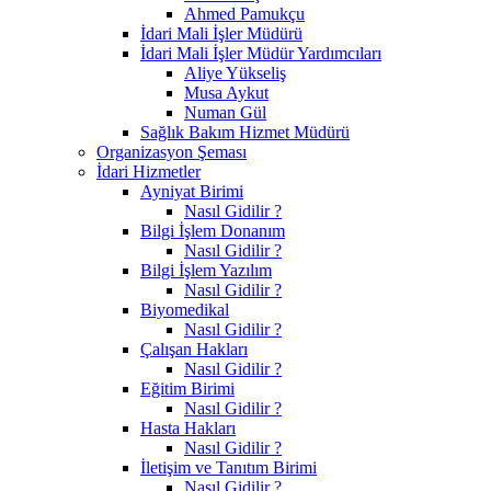
Ahmed Pamukçu
İdari Mali İşler Müdürü
İdari Mali İşler Müdür Yardımcıları
Aliye Yükseliş
Musa Aykut
Numan Gül
Sağlık Bakım Hizmet Müdürü
Organizasyon Şeması
İdari Hizmetler
Ayniyat Birimi
Nasıl Gidilir ?
Bilgi İşlem Donanım
Nasıl Gidilir ?
Bilgi İşlem Yazılım
Nasıl Gidilir ?
Biyomedikal
Nasıl Gidilir ?
Çalışan Hakları
Nasıl Gidilir ?
Eğitim Birimi
Nasıl Gidilir ?
Hasta Hakları
Nasıl Gidilir ?
İletişim ve Tanıtım Birimi
Nasıl Gidilir ?