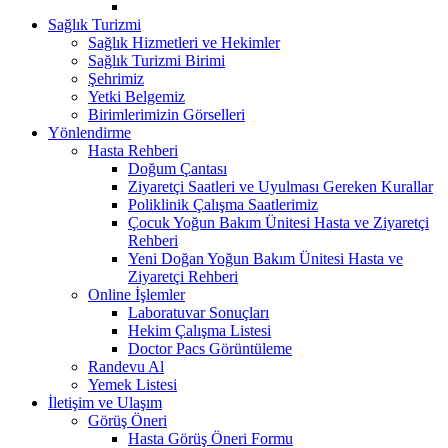
Sağlık Turizmi
Sağlık Hizmetleri ve Hekimler
Sağlık Turizmi Birimi
Şehrimiz
Yetki Belgemiz
Birimlerimizin Görselleri
Yönlendirme
Hasta Rehberi
Doğum Çantası
Ziyaretçi Saatleri ve Uyulması Gereken Kurallar
Poliklinik Çalışma Saatlerimiz
Çocuk Yoğun Bakım Ünitesi Hasta ve Ziyaretçi
Rehberi
Yeni Doğan Yoğun Bakım Ünitesi Hasta ve
Ziyaretçi Rehberi
Online İşlemler
Laboratuvar Sonuçları
Hekim Çalışma Listesi
Doctor Pacs Görüntüleme
Randevu Al
Yemek Listesi
İletişim ve Ulaşım
Görüş Öneri
Hasta Görüş Öneri Formu