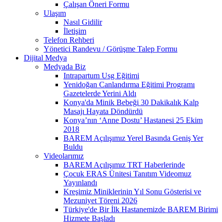
Çalışan Öneri Formu
Ulaşım
Nasıl Gidilir
İletişim
Telefon Rehberi
Yönetici Randevu / Görüşme Talep Formu
Dijital Medya
Medyada Biz
Intrapartum Usg Eğitimi
Yenidoğan Canlandırma Eğitimi Programı
Gazetelerde Yerini Aldı
Konya'da Minik Bebeği 30 Dakikalık Kalp
Masajı Hayata Döndürdü
Konya’nın ‘Anne Dostu’ Hastanesi 25 Ekim
2018
BAREM Açılışımız Yerel Basında Geniş Yer
Buldu
Videolarımız
BAREM Açılışımız TRT Haberlerinde
Çocuk ERAS Ünitesi Tanıtım Videomuz
Yayınlandı
Kreşimiz Miniklerinin Yıl Sonu Gösterisi ve
Mezuniyet Töreni 2026
Türkiye'de Bir İlk Hastanemizde BAREM Birimi
Hizmete Başladı