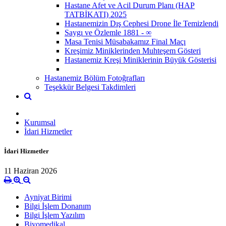
Hastane Afet ve Acil Durum Planı (HAP
TATBİKATI) 2025
Hastanemizin Dış Cephesi Drone İle Temizlendi
Saygı ve Özlemle 1881 - ∞
Masa Tenisi Müsabakamız Final Maçı
Kreşimiz Miniklerinden Muhteşem Gösteri
Hastanemiz Kreşi Miniklerinin Büyük Gösterisi
Hastanemiz Bölüm Fotoğrafları
Teşekkür Belgesi Takdimleri
Kurumsal
İdari Hizmetler
İdari Hizmetler
11 Haziran 2026
Ayniyat Birimi
Bilgi İşlem Donanım
Bilgi İşlem Yazılım
Biyomedikal