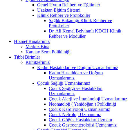
Genel Uyum Rehberi ve Eğitimler
Uzaktan Eğitim Sistemi
Klinik Rehber ve Protokoller
Sağlık Bakanlığı Klinik Rehber ve
Protokoller
Dr. Ali Kemal Belviranlı KDCH Klinik
Rehber ve Modüller
Hizmet Binalarımız
Merkez Bina
Karatay Semt Polikliniği
Tıbbi Birimler
Kliniklerimiz
Kadın Hastalıkları ve Doğum Uzmanlarımız
Kadın Hastalıkları ve Doğum
Uzmanlarımız
Çocuk Sağlığı Uzmanlarımız
Çocuk Sağlığı ve Hastalıkları
Uzmanlarımız
Çocuk Alerji ve İmmünoloji Uzmanlarımız
Neonatoloji ( Yenidoğan ) Polikliniği
Çocuk Kardiyoloji Uzmanlarımız
Çocuk Nefroloji Uzmanımız
Çocuk Göğüs Hastalıkları Uzmanı
Çocuk Gastroenterolojisi Uzmanımız