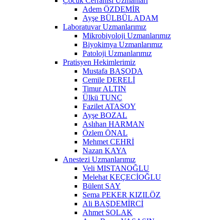
Çocuk Cerrahisi Uzmanları
Adem ÖZDEMİR
Ayşe BÜLBÜL ADAM
Laboratuvar Uzmanlarımız
Mikrobiyoloji Uzmanlarımız
Biyokimya Uzmanlarımız
Patoloji Uzmanlarımız
Pratisyen Hekimlerimiz
Mustafa BAŞODA
Cemile DERELİ
Timur ALTIN
Ülkü TUNÇ
Fazilet ATASOY
Ayşe BOZAL
Aslıhan HARMAN
Özlem ÖNAL
Mehmet CEHRİ
Nazan KAYA
Anestezi Uzmanlarımız
Veli MISTANOĞLU
Melehat KEÇECİOĞLU
Bülent SAY
Sema PEKER KIZILÖZ
Ali BAŞDEMİRCİ
Ahmet SOLAK