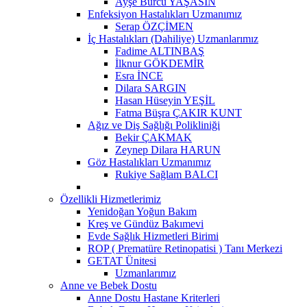
Ayşe Burcu YAŞASIN
Enfeksiyon Hastalıkları Uzmanımız
Serap ÖZÇİMEN
İç Hastalıkları (Dahiliye) Uzmanlarımız
Fadime ALTINBAŞ
İlknur GÖKDEMİR
Esra İNCE
Dilara SARGIN
Hasan Hüseyin YEŞİL
Fatma Büşra ÇAKIR KUNT
Ağız ve Diş Sağlığı Polikliniği
Bekir ÇAKMAK
Zeynep Dilara HARUN
Göz Hastalıkları Uzmanımız
Rukiye Sağlam BALCI
Özellikli Hizmetlerimiz
Yenidoğan Yoğun Bakım
Kreş ve Gündüz Bakımevi
Evde Sağlık Hizmetleri Birimi
ROP ( Prematüre Retinopatisi ) Tanı Merkezi
GETAT Ünitesi
Uzmanlarımız
Anne ve Bebek Dostu
Anne Dostu Hastane Kriterleri