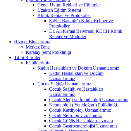
Genel Uyum Rehberi ve Eğitimler
Uzaktan Eğitim Sistemi
Klinik Rehber ve Protokoller
Sağlık Bakanlığı Klinik Rehber ve
Protokoller
Dr. Ali Kemal Belviranlı KDCH Klinik
Rehber ve Modüller
Hizmet Binalarımız
Merkez Bina
Karatay Semt Polikliniği
Tıbbi Birimler
Kliniklerimiz
Kadın Hastalıkları ve Doğum Uzmanlarımız
Kadın Hastalıkları ve Doğum
Uzmanlarımız
Çocuk Sağlığı Uzmanlarımız
Çocuk Sağlığı ve Hastalıkları
Uzmanlarımız
Çocuk Alerji ve İmmünoloji Uzmanlarımız
Neonatoloji ( Yenidoğan ) Polikliniği
Çocuk Kardiyoloji Uzmanlarımız
Çocuk Nefroloji Uzmanımız
Çocuk Göğüs Hastalıkları Uzmanı
Çocuk Gastroenterolojisi Uzmanımız