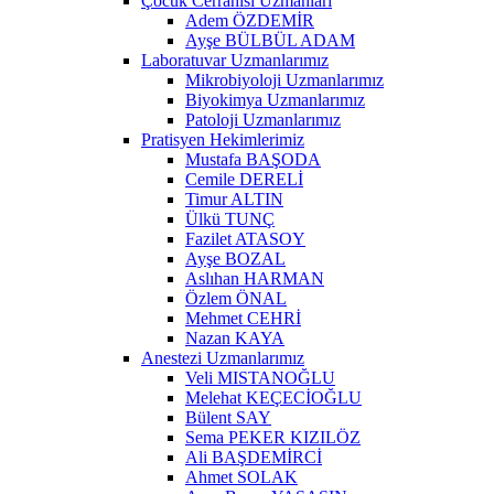
Çocuk Cerrahisi Uzmanları
Adem ÖZDEMİR
Ayşe BÜLBÜL ADAM
Laboratuvar Uzmanlarımız
Mikrobiyoloji Uzmanlarımız
Biyokimya Uzmanlarımız
Patoloji Uzmanlarımız
Pratisyen Hekimlerimiz
Mustafa BAŞODA
Cemile DERELİ
Timur ALTIN
Ülkü TUNÇ
Fazilet ATASOY
Ayşe BOZAL
Aslıhan HARMAN
Özlem ÖNAL
Mehmet CEHRİ
Nazan KAYA
Anestezi Uzmanlarımız
Veli MISTANOĞLU
Melehat KEÇECİOĞLU
Bülent SAY
Sema PEKER KIZILÖZ
Ali BAŞDEMİRCİ
Ahmet SOLAK