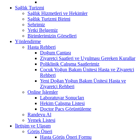
Sağlık Turizmi
Sağlık Hizmetleri ve Hekimler
Sağlık Turizmi Birimi
Şehrimiz
Yetki Belgemiz
Birimlerimizin Görselleri
Yönlendirme
Hasta Rehberi
Doğum Çantası
Ziyaretçi Saatleri ve Uyulması Gereken Kurallar
Poliklinik Çalışma Saatlerimiz
Çocuk Yoğun Bakım Ünitesi Hasta ve Ziyaretçi
Rehberi
Yeni Doğan Yoğun Bakım Ünitesi Hasta ve
Ziyaretçi Rehberi
Online İşlemler
Laboratuvar Sonuçları
Hekim Çalışma Listesi
Doctor Pacs Görüntüleme
Randevu Al
Yemek Listesi
İletişim ve Ulaşım
Görüş Öneri
Hasta Görüş Öneri Formu