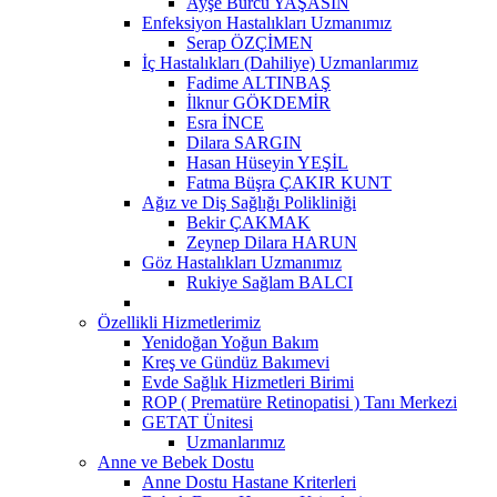
Ayşe Burcu YAŞASIN
Enfeksiyon Hastalıkları Uzmanımız
Serap ÖZÇİMEN
İç Hastalıkları (Dahiliye) Uzmanlarımız
Fadime ALTINBAŞ
İlknur GÖKDEMİR
Esra İNCE
Dilara SARGIN
Hasan Hüseyin YEŞİL
Fatma Büşra ÇAKIR KUNT
Ağız ve Diş Sağlığı Polikliniği
Bekir ÇAKMAK
Zeynep Dilara HARUN
Göz Hastalıkları Uzmanımız
Rukiye Sağlam BALCI
Özellikli Hizmetlerimiz
Yenidoğan Yoğun Bakım
Kreş ve Gündüz Bakımevi
Evde Sağlık Hizmetleri Birimi
ROP ( Prematüre Retinopatisi ) Tanı Merkezi
GETAT Ünitesi
Uzmanlarımız
Anne ve Bebek Dostu
Anne Dostu Hastane Kriterleri