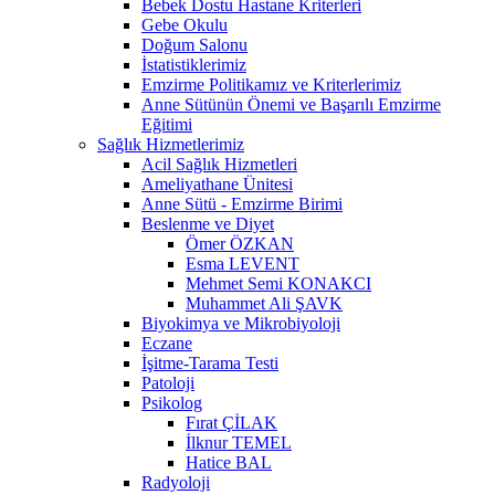
Bebek Dostu Hastane Kriterleri
Gebe Okulu
Doğum Salonu
İstatistiklerimiz
Emzirme Politikamız ve Kriterlerimiz
Anne Sütünün Önemi ve Başarılı Emzirme
Eğitimi
Sağlık Hizmetlerimiz
Acil Sağlık Hizmetleri
Ameliyathane Ünitesi
Anne Sütü - Emzirme Birimi
Beslenme ve Diyet
Ömer ÖZKAN
Esma LEVENT
Mehmet Semi KONAKCI
Muhammet Ali ŞAVK
Biyokimya ve Mikrobiyoloji
Eczane
İşitme-Tarama Testi
Patoloji
Psikolog
Fırat ÇİLAK
İlknur TEMEL
Hatice BAL
Radyoloji