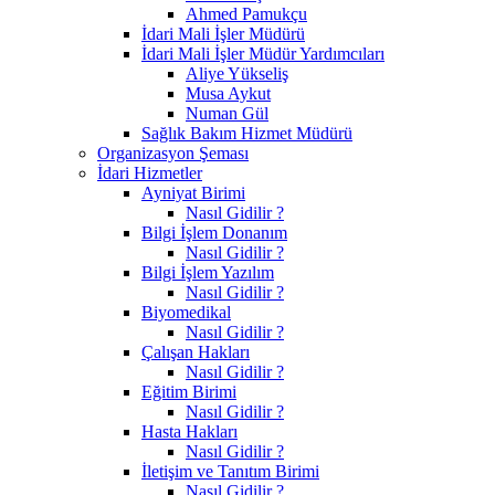
Ahmed Pamukçu
İdari Mali İşler Müdürü
İdari Mali İşler Müdür Yardımcıları
Aliye Yükseliş
Musa Aykut
Numan Gül
Sağlık Bakım Hizmet Müdürü
Organizasyon Şeması
İdari Hizmetler
Ayniyat Birimi
Nasıl Gidilir ?
Bilgi İşlem Donanım
Nasıl Gidilir ?
Bilgi İşlem Yazılım
Nasıl Gidilir ?
Biyomedikal
Nasıl Gidilir ?
Çalışan Hakları
Nasıl Gidilir ?
Eğitim Birimi
Nasıl Gidilir ?
Hasta Hakları
Nasıl Gidilir ?
İletişim ve Tanıtım Birimi
Nasıl Gidilir ?