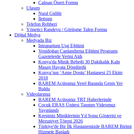
Çalışan Öneri Formu
Ulaşım
Nasıl Gidilir
İletişim
Telefon Rehberi
Yönetici Randevu / Görüşme Talep Formu
Dijital Medya
Medyada Biz
Intrapartum Usg Eğitimi
Yenidoğan Canlandırma Eğitimi Programı
Gazetelerde Yerini Aldı
Konya'da Minik Bebeği 30 Dakikalık Kalp
Masajı Hayata Döndürdü
Konya’nın ‘Anne Dostu’ Hastanesi 25 Ekim
2018
BAREM Açılışımız Yerel Basında Geniş Yer
Buldu
Videolarımız
BAREM Açılışımız TRT Haberlerinde
Çocuk ERAS Ünitesi Tanıtım Videomuz
Yayınlandı
Kreşimiz Miniklerinin Yıl Sonu Gösterisi ve
Mezuniyet Töreni 2026
Türkiye'de Bir İlk Hastanemizde BAREM Birimi
Hizmete Başladı