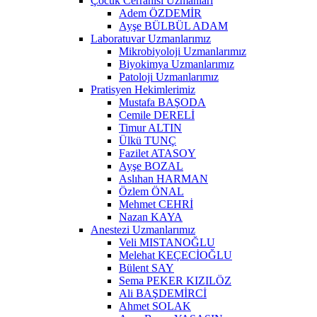
Çocuk Cerrahisi Uzmanları
Adem ÖZDEMİR
Ayşe BÜLBÜL ADAM
Laboratuvar Uzmanlarımız
Mikrobiyoloji Uzmanlarımız
Biyokimya Uzmanlarımız
Patoloji Uzmanlarımız
Pratisyen Hekimlerimiz
Mustafa BAŞODA
Cemile DERELİ
Timur ALTIN
Ülkü TUNÇ
Fazilet ATASOY
Ayşe BOZAL
Aslıhan HARMAN
Özlem ÖNAL
Mehmet CEHRİ
Nazan KAYA
Anestezi Uzmanlarımız
Veli MISTANOĞLU
Melehat KEÇECİOĞLU
Bülent SAY
Sema PEKER KIZILÖZ
Ali BAŞDEMİRCİ
Ahmet SOLAK