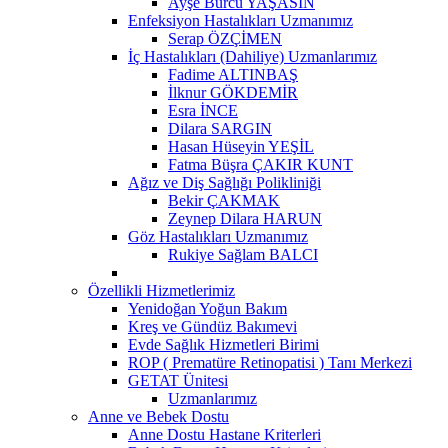
Ayşe Burcu YAŞASIN
Enfeksiyon Hastalıkları Uzmanımız
Serap ÖZÇİMEN
İç Hastalıkları (Dahiliye) Uzmanlarımız
Fadime ALTINBAŞ
İlknur GÖKDEMİR
Esra İNCE
Dilara SARGIN
Hasan Hüseyin YEŞİL
Fatma Büşra ÇAKIR KUNT
Ağız ve Diş Sağlığı Polikliniği
Bekir ÇAKMAK
Zeynep Dilara HARUN
Göz Hastalıkları Uzmanımız
Rukiye Sağlam BALCI
Özellikli Hizmetlerimiz
Yenidoğan Yoğun Bakım
Kreş ve Gündüz Bakımevi
Evde Sağlık Hizmetleri Birimi
ROP ( Prematüre Retinopatisi ) Tanı Merkezi
GETAT Ünitesi
Uzmanlarımız
Anne ve Bebek Dostu
Anne Dostu Hastane Kriterleri