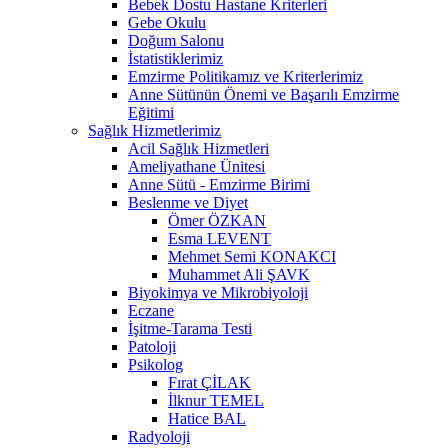
Bebek Dostu Hastane Kriterleri
Gebe Okulu
Doğum Salonu
İstatistiklerimiz
Emzirme Politikamız ve Kriterlerimiz
Anne Sütünün Önemi ve Başarılı Emzirme
Eğitimi
Sağlık Hizmetlerimiz
Acil Sağlık Hizmetleri
Ameliyathane Ünitesi
Anne Sütü - Emzirme Birimi
Beslenme ve Diyet
Ömer ÖZKAN
Esma LEVENT
Mehmet Semi KONAKCI
Muhammet Ali ŞAVK
Biyokimya ve Mikrobiyoloji
Eczane
İşitme-Tarama Testi
Patoloji
Psikolog
Fırat ÇİLAK
İlknur TEMEL
Hatice BAL
Radyoloji