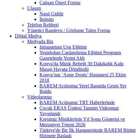
Çalışan Öneri Formu
Ulaşım
Nasıl Gidilir
İletişim
Telefon Rehberi
Yönetici Randevu / Görüşme Talep Formu
Dijital Medya
Medyada Biz
Intrapartum Usg Eğitimi
Yenidoğan Canlandırma Eğitimi Programı
Gazetelerde Yerini Aldı
Konya'da Minik Bebeği 30 Dakikalık Kalp
Masajı Hayata Döndürdü
Konya’nın ‘Anne Dostu’ Hastanesi 25 Ekim
2018
BAREM Açılışımız Yerel Basında Geniş Yer
Buldu
Videolarımız
BAREM Açılışımız TRT Haberlerinde
Çocuk ERAS Ünitesi Tanıtım Videomuz
Yayınlandı
Kreşimiz Miniklerinin Yıl Sonu Gösterisi ve
Mezuniyet Töreni 2026
Türkiye'de Bir İlk Hastanemizde BAREM Birimi
Hizmete Başladı