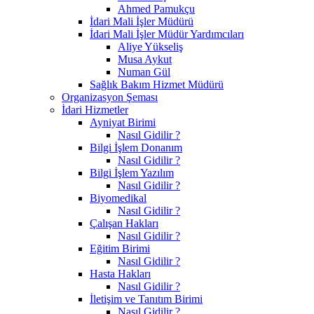
Ahmed Pamukçu
İdari Mali İşler Müdürü
İdari Mali İşler Müdür Yardımcıları
Aliye Yükseliş
Musa Aykut
Numan Gül
Sağlık Bakım Hizmet Müdürü
Organizasyon Şeması
İdari Hizmetler
Ayniyat Birimi
Nasıl Gidilir ?
Bilgi İşlem Donanım
Nasıl Gidilir ?
Bilgi İşlem Yazılım
Nasıl Gidilir ?
Biyomedikal
Nasıl Gidilir ?
Çalışan Hakları
Nasıl Gidilir ?
Eğitim Birimi
Nasıl Gidilir ?
Hasta Hakları
Nasıl Gidilir ?
İletişim ve Tanıtım Birimi
Nasıl Gidilir ?