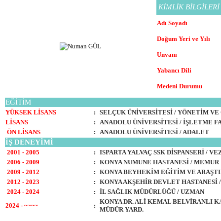
KİMLİK BİLGİLERİ
Adı Soyadı
Doğum Yeri ve Yılı
Unvanı
Yabancı Dili
Medeni Durumu
EĞİTİM
YÜKSEK LİSANS
:
SELÇUK ÜNİVERSİTESİ / YÖNETİM V
LİSANS
:
ANADOLU ÜNİVERSİTESİ / İŞLETME F
ÖN LİSANS
:
ANADOLU ÜNİVERSİTESİ / ADALET
İŞ DENEYİMİ
2001 - 2005
:
ISPARTA YALVAÇ SSK DİSPANSERİ / V
2006 - 2009
:
KONYA NUMUNE HASTANESİ / MEMUR
2009 - 2012
:
KONYA BEYHEKİM EĞİTİM VE ARAŞTI
2012 - 2023
:
KONYA AKŞEHİR DEVLET HASTANESİ /
2024 - 2024
:
İL SAĞLIK MÜDÜRLÜĞÜ / UZMAN
KONYA DR. ALİ KEMAL BELVİRANLI K
2024
- ~~~~
:
MÜDÜR YARD.