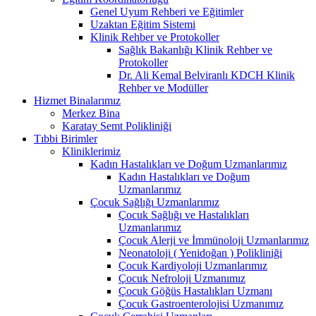
Genel Uyum Rehberi ve Eğitimler
Uzaktan Eğitim Sistemi
Klinik Rehber ve Protokoller
Sağlık Bakanlığı Klinik Rehber ve
Protokoller
Dr. Ali Kemal Belviranlı KDCH Klinik
Rehber ve Modüller
Hizmet Binalarımız
Merkez Bina
Karatay Semt Polikliniği
Tıbbi Birimler
Kliniklerimiz
Kadın Hastalıkları ve Doğum Uzmanlarımız
Kadın Hastalıkları ve Doğum
Uzmanlarımız
Çocuk Sağlığı Uzmanlarımız
Çocuk Sağlığı ve Hastalıkları
Uzmanlarımız
Çocuk Alerji ve İmmünoloji Uzmanlarımız
Neonatoloji ( Yenidoğan ) Polikliniği
Çocuk Kardiyoloji Uzmanlarımız
Çocuk Nefroloji Uzmanımız
Çocuk Göğüs Hastalıkları Uzmanı
Çocuk Gastroenterolojisi Uzmanımız