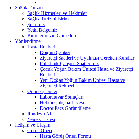
Sağlık Turizmi
Sağlık Hizmetleri ve Hekimler
Sağlık Turizmi Birimi
Şehrimiz
Yetki Belgemiz
Birimlerimizin Görselleri
Yönlendirme
Hasta Rehberi
Doğum Çantası
Ziyaretçi Saatleri ve Uyulması Gereken Kurallar
Poliklinik Çalışma Saatlerimiz
Çocuk Yoğun Bakım Ünitesi Hasta ve Ziyaretçi
Rehberi
Yeni Doğan Yoğun Bakım Ünitesi Hasta ve
Ziyaretçi Rehberi
Online İşlemler
Laboratuvar Sonuçları
Hekim Çalışma Listesi
Doctor Pacs Görüntüleme
Randevu Al
Yemek Listesi
İletişim ve Ulaşım
Görüş Öneri
Hasta Görüş Öneri Formu