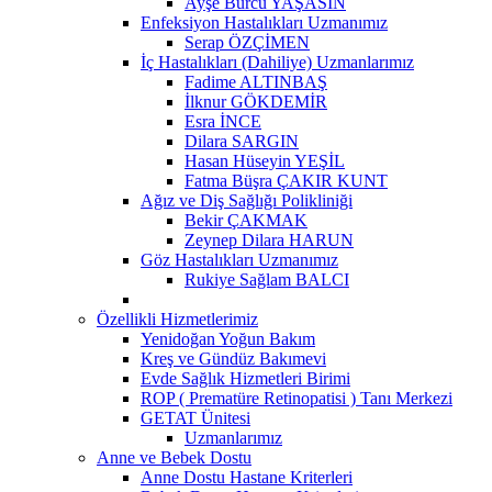
Ayşe Burcu YAŞASIN
Enfeksiyon Hastalıkları Uzmanımız
Serap ÖZÇİMEN
İç Hastalıkları (Dahiliye) Uzmanlarımız
Fadime ALTINBAŞ
İlknur GÖKDEMİR
Esra İNCE
Dilara SARGIN
Hasan Hüseyin YEŞİL
Fatma Büşra ÇAKIR KUNT
Ağız ve Diş Sağlığı Polikliniği
Bekir ÇAKMAK
Zeynep Dilara HARUN
Göz Hastalıkları Uzmanımız
Rukiye Sağlam BALCI
Özellikli Hizmetlerimiz
Yenidoğan Yoğun Bakım
Kreş ve Gündüz Bakımevi
Evde Sağlık Hizmetleri Birimi
ROP ( Prematüre Retinopatisi ) Tanı Merkezi
GETAT Ünitesi
Uzmanlarımız
Anne ve Bebek Dostu
Anne Dostu Hastane Kriterleri