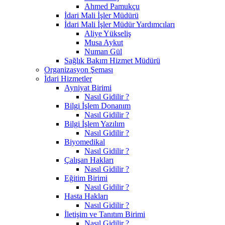
Ahmed Pamukçu
İdari Mali İşler Müdürü
İdari Mali İşler Müdür Yardımcıları
Aliye Yükseliş
Musa Aykut
Numan Gül
Sağlık Bakım Hizmet Müdürü
Organizasyon Şeması
İdari Hizmetler
Ayniyat Birimi
Nasıl Gidilir ?
Bilgi İşlem Donanım
Nasıl Gidilir ?
Bilgi İşlem Yazılım
Nasıl Gidilir ?
Biyomedikal
Nasıl Gidilir ?
Çalışan Hakları
Nasıl Gidilir ?
Eğitim Birimi
Nasıl Gidilir ?
Hasta Hakları
Nasıl Gidilir ?
İletişim ve Tanıtım Birimi
Nasıl Gidilir ?