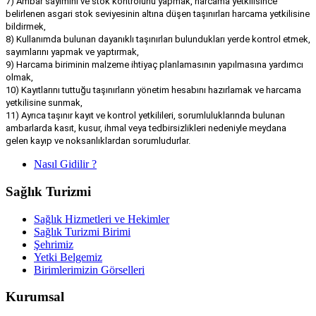
7) Ambar sayımını ve stok kontrolünü yapmak, harcama yetkilisince
belirlenen asgari stok seviyesinin altına düşen taşınırları harcama yetkilisine
bildirmek,
8) Kullanımda bulunan dayanıklı taşınırları bulundukları yerde kontrol etmek,
sayımlarını yapmak ve yaptırmak,
9) Harcama biriminin malzeme ihtiyaç planlamasının yapılmasına yardımcı
olmak,
10) Kayıtlarını tuttuğu taşınırların yönetim hesabını hazırlamak ve harcama
yetkilisine sunmak,
11) Ayrıca taşınır kayıt ve kontrol yetkilileri, sorumluluklarında bulunan
ambarlarda kasıt, kusur, ihmal veya tedbirsizlikleri nedeniyle meydana
gelen kayıp ve noksanlıklardan sorumludurlar.
Nasıl Gidilir ?
Sağlık Turizmi
Sağlık Hizmetleri ve Hekimler
Sağlık Turizmi Birimi
Şehrimiz
Yetki Belgemiz
Birimlerimizin Görselleri
Kurumsal