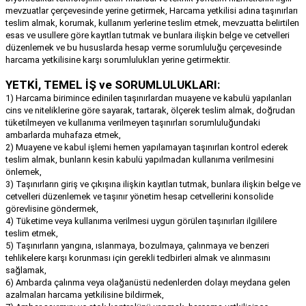
mevzuatlar çerçevesinde yerine getirmek, Harcama yetkilisi adına taşınırları
teslim almak, korumak, kullanım yerlerine teslim etmek, mevzuatta belirtilen
esas ve usullere göre kayıtları tutmak ve bunlara ilişkin belge ve cetvelleri
düzenlemek ve bu hususlarda hesap verme sorumluluğu çerçevesinde
harcama yetkilisine karşı sorumlulukları yerine getirmektir.
YETKİ, TEMEL İŞ ve SORUMLULUKLARI:
1) Harcama birimince edinilen taşınırlardan muayene ve kabulü yapılanları
cins ve niteliklerine göre sayarak, tartarak, ölçerek teslim almak, doğrudan
tüketilmeyen ve kullanıma verilmeyen taşınırları sorumluluğundaki
ambarlarda muhafaza etmek,
2) Muayene ve kabul işlemi hemen yapılamayan taşınırları kontrol ederek
teslim almak, bunların kesin kabulü yapılmadan kullanıma verilmesini
önlemek,
3) Taşınırların giriş ve çıkışına ilişkin kayıtları tutmak, bunlara ilişkin belge ve
cetvelleri düzenlemek ve taşınır yönetim hesap cetvellerini konsolide
görevlisine göndermek,
4) Tüketime veya kullanıma verilmesi uygun görülen taşınırları ilgililere
teslim etmek,
5) Taşınırların yangına, ıslanmaya, bozulmaya, çalınmaya ve benzeri
tehlikelere karşı korunması için gerekli tedbirleri almak ve alınmasını
sağlamak,
6) Ambarda çalınma veya olağanüstü nedenlerden dolayı meydana gelen
azalmaları harcama yetkilisine bildirmek,