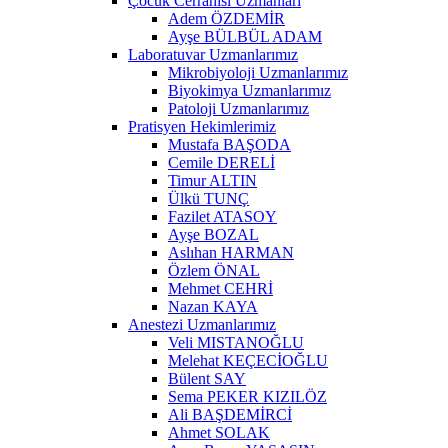
Çocuk Cerrahisi Uzmanları
Adem ÖZDEMİR
Ayşe BÜLBÜL ADAM
Laboratuvar Uzmanlarımız
Mikrobiyoloji Uzmanlarımız
Biyokimya Uzmanlarımız
Patoloji Uzmanlarımız
Pratisyen Hekimlerimiz
Mustafa BAŞODA
Cemile DERELİ
Timur ALTIN
Ülkü TUNÇ
Fazilet ATASOY
Ayşe BOZAL
Aslıhan HARMAN
Özlem ÖNAL
Mehmet CEHRİ
Nazan KAYA
Anestezi Uzmanlarımız
Veli MISTANOĞLU
Melehat KEÇECİOĞLU
Bülent SAY
Sema PEKER KIZILÖZ
Ali BAŞDEMİRCİ
Ahmet SOLAK