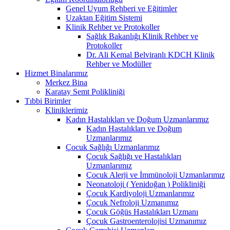
Genel Uyum Rehberi ve Eğitimler
Uzaktan Eğitim Sistemi
Klinik Rehber ve Protokoller
Sağlık Bakanlığı Klinik Rehber ve
Protokoller
Dr. Ali Kemal Belviranlı KDCH Klinik
Rehber ve Modüller
Hizmet Binalarımız
Merkez Bina
Karatay Semt Polikliniği
Tıbbi Birimler
Kliniklerimiz
Kadın Hastalıkları ve Doğum Uzmanlarımız
Kadın Hastalıkları ve Doğum
Uzmanlarımız
Çocuk Sağlığı Uzmanlarımız
Çocuk Sağlığı ve Hastalıkları
Uzmanlarımız
Çocuk Alerji ve İmmünoloji Uzmanlarımız
Neonatoloji ( Yenidoğan ) Polikliniği
Çocuk Kardiyoloji Uzmanlarımız
Çocuk Nefroloji Uzmanımız
Çocuk Göğüs Hastalıkları Uzmanı
Çocuk Gastroenterolojisi Uzmanımız