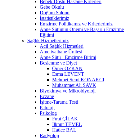
Bebek Dostu Hastane Kriterleri
Gebe Okulu
Doğum Salonu
İstatistiklerimiz
Emzirme Politikamız ve Kriterlerimiz
Anne Sütünün Önemi ve Başarılı Emzirme
Eğitimi
Sağlık Hizmetlerimiz
Acil Sağlık Hizmetleri
Ameliyathane Ünitesi
Anne Sütü - Emzirme Birimi
Beslenme ve Diyet
Ömer ÖZKAN
Esma LEVENT
Mehmet Semi KONAKCI
Muhammet Ali ŞAVK
Biyokimya ve Mikrobiyoloji
Eczane
İşitme-Tarama Testi
Patoloji
Psikolog
Fırat ÇİLAK
İlknur TEMEL
Hatice BAL
Radyoloji