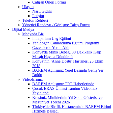
Çalışan Öneri Formu
Ulaşım
Nasıl Gidilir
İletişim
Telefon Rehberi
Yönetici Randevu / Görüşme Talep Formu
Dijital Medya
Medyada Biz
Intrapartum Usg Eğitimi
Yenidoğan Canlandırma Eğitimi Programı
Gazetelerde Yerini Aldı
Konya'da Minik Bebeği 30 Dakikalık Kalp
Masajı Hayata Döndürdü
Konya’nın ‘Anne Dostu’ Hastanesi 25 Ekim
2018
BAREM Açılışımız Yerel Basında Geniş Yer
Buldu
Videolarımız
BAREM Açılışımız TRT Haberlerinde
Çocuk ERAS Ünitesi Tanıtım Videomuz
Yayınlandı
Kreşimiz Miniklerinin Yıl Sonu Gösterisi ve
Mezuniyet Töreni 2026
Türkiye'de Bir İlk Hastanemizde BAREM Birimi
Hizmete Başladı