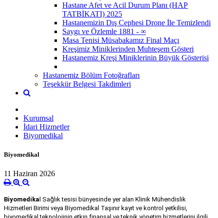
Hastane Afet ve Acil Durum Planı (HAP
TATBİKATI) 2025
Hastanemizin Dış Cephesi Drone İle Temizlendi
Saygı ve Özlemle 1881 - ∞
Masa Tenisi Müsabakamız Final Maçı
Kreşimiz Miniklerinden Muhteşem Gösteri
Hastanemiz Kreşi Miniklerinin Büyük Gösterisi
Hastanemiz Bölüm Fotoğrafları
Teşekkür Belgesi Takdimleri
Kurumsal
İdari Hizmetler
Biyomedikal
Biyomedikal
11 Haziran 2026
Biyomedika
l Sağlık tesisi bünyesinde yer alan Klinik Mühendislik
Hizmetleri Birimi veya Biyomedikal Taşınır kayıt ve kontrol yetkilisi,
biyomedikal teknolojinin etkin finansal ve teknik yönetim hizmetlerini ilgili