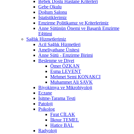
Bebek Dostu Hastane Kriterleri
Gebe Okulu
Doğum Salonu
İstatistiklerimiz
Emzirme Politikamız ve Kriterlerimiz
Anne Sütünün Önemi ve Başarılı Emzirme
Eğitimi
Sağlık Hizmetlerimiz
Acil Sağlık Hizmetleri
Ameliyathane Ünitesi
Anne Sütü - Emzirme Birimi
Beslenme ve Diyet
Ömer ÖZKAN
Esma LEVENT
Mehmet Semi KONAKCI
Muhammet Ali ŞAVK
Biyokimya ve Mikrobiyoloji
Eczane
İşitme-Tarama Testi
Patoloji
Psikolog
Fırat ÇİLAK
İlknur TEMEL
Hatice BAL
Radyoloji