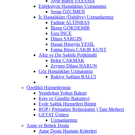
Ayşe Burcu YAŞASIN
Enfeksiyon Hastalıkları Uzmanımız
Serap ÖZÇİMEN
İç Hastalıkları (Dahiliye) Uzmanlarımız
Fadime ALTINBAŞ
İlknur GÖKDEMİR
Esra İNCE
Dilara SARGIN
Hasan Hüseyin YEŞİL
Fatma Büşra ÇAKIR KUNT
Ağız ve Diş Sağlığı Polikliniği
Bekir ÇAKMAK
Zeynep Dilara HARUN
Göz Hastalıkları Uzmanımız
Rukiye Sağlam BALCI
Özellikli Hizmetlerimiz
Yenidoğan Yoğun Bakım
Kreş ve Gündüz Bakımevi
Evde Sağlık Hizmetleri Birimi
ROP ( Prematüre Retinopatisi ) Tanı Merkezi
GETAT Ünitesi
Uzmanlarımız
Anne ve Bebek Dostu
Anne Dostu Hastane Kriterleri