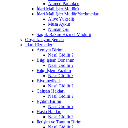
Ahmed Pamukçu
İdari Mali İşler Müdürü
İdari Mali İşler Müdür Yardımcıları
Aliye Yükseliş
Musa Aykut
Numan Gül
Sağlık Bakım Hizmet Müdürü
Organizasyon Şeması
İdari Hizmetler
Ayniyat Birimi
Nasıl Gidilir ?
Bilgi İşlem Donanım
Nasıl Gidilir ?
Bilgi İşlem Yazılım
Nasıl Gidilir ?
Biyomedikal
Nasıl Gidilir ?
Çalışan Hakları
Nasıl Gidilir ?
Eğitim Birimi
Nasıl Gidilir ?
Hasta Hakları
Nasıl Gidilir ?
İletişim ve Tanıtım Birimi
Nasıl Gidilir ?