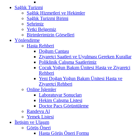
Sağlık Turizmi
Sağlık Hizmetleri ve Hekimler
Sağlık Turizmi Birimi
Şehrimiz
Yetki Belgemiz
Birimlerimizin Görselleri
Yönlendirme
Hasta Rehberi
Doğum Çantası
Ziyaretçi Saatleri ve Uyulması Gereken Kurallar
Poliklinik Çalışma Saatlerimiz
Çocuk Yoğun Bakım Ünitesi Hasta ve Ziyaretçi
Rehberi
Yeni Doğan Yoğun Bakım Ünitesi Hasta ve
Ziyaretçi Rehberi
Online İşlemler
Laboratuvar Sonuçları
Hekim Çalışma Listesi
Doctor Pacs Görüntüleme
Randevu Al
Yemek Listesi
İletişim ve Ulaşım
Görüş Öneri
Hasta Görüş Öneri Formu