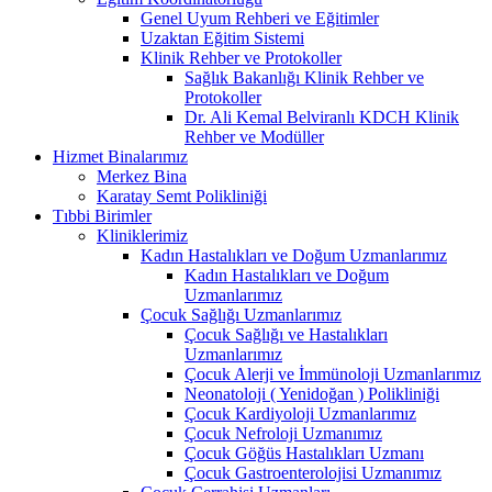
Genel Uyum Rehberi ve Eğitimler
Uzaktan Eğitim Sistemi
Klinik Rehber ve Protokoller
Sağlık Bakanlığı Klinik Rehber ve
Protokoller
Dr. Ali Kemal Belviranlı KDCH Klinik
Rehber ve Modüller
Hizmet Binalarımız
Merkez Bina
Karatay Semt Polikliniği
Tıbbi Birimler
Kliniklerimiz
Kadın Hastalıkları ve Doğum Uzmanlarımız
Kadın Hastalıkları ve Doğum
Uzmanlarımız
Çocuk Sağlığı Uzmanlarımız
Çocuk Sağlığı ve Hastalıkları
Uzmanlarımız
Çocuk Alerji ve İmmünoloji Uzmanlarımız
Neonatoloji ( Yenidoğan ) Polikliniği
Çocuk Kardiyoloji Uzmanlarımız
Çocuk Nefroloji Uzmanımız
Çocuk Göğüs Hastalıkları Uzmanı
Çocuk Gastroenterolojisi Uzmanımız