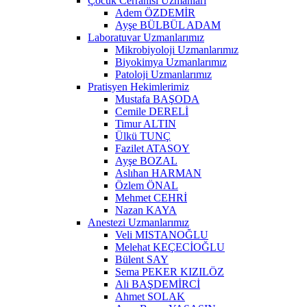
Çocuk Cerrahisi Uzmanları
Adem ÖZDEMİR
Ayşe BÜLBÜL ADAM
Laboratuvar Uzmanlarımız
Mikrobiyoloji Uzmanlarımız
Biyokimya Uzmanlarımız
Patoloji Uzmanlarımız
Pratisyen Hekimlerimiz
Mustafa BAŞODA
Cemile DERELİ
Timur ALTIN
Ülkü TUNÇ
Fazilet ATASOY
Ayşe BOZAL
Aslıhan HARMAN
Özlem ÖNAL
Mehmet CEHRİ
Nazan KAYA
Anestezi Uzmanlarımız
Veli MISTANOĞLU
Melehat KEÇECİOĞLU
Bülent SAY
Sema PEKER KIZILÖZ
Ali BAŞDEMİRCİ
Ahmet SOLAK