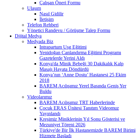
Çalışan Öneri Formu
Ulaşım
Nasıl Gidilir
İletişim
Telefon Rehberi
Yönetici Randevu / Görüşme Talep Formu
Dijital Medya
Medyada Biz
Intrapartum Usg Eğitimi
Yenidoğan Canlandırma Eğitimi Programı
Gazetelerde Yerini Aldı
Konya'da Minik Bebeği 30 Dakikalık Kalp
Masajı Hayata Döndürdü
Konya’nın ‘Anne Dostu’ Hastanesi 25 Ekim
2018
BAREM Açılışımız Yerel Basında Geniş Yer
Buldu
Videolarımız
BAREM Açılışımız TRT Haberlerinde
Çocuk ERAS Ünitesi Tanıtım Videomuz
Yayınlandı
Kreşimiz Miniklerinin Yıl Sonu Gösterisi ve
Mezuniyet Töreni 2026
Türkiye'de Bir İlk Hastanemizde BAREM Birimi
Hizmete Başladı