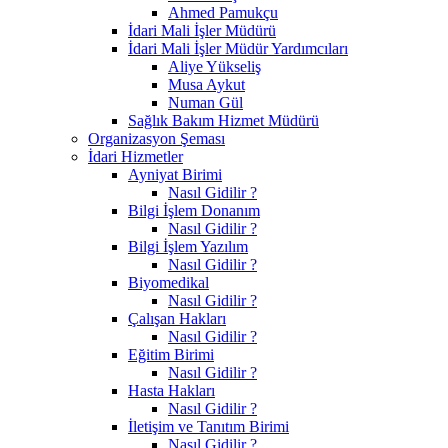
Ahmed Pamukçu
İdari Mali İşler Müdürü
İdari Mali İşler Müdür Yardımcıları
Aliye Yükseliş
Musa Aykut
Numan Gül
Sağlık Bakım Hizmet Müdürü
Organizasyon Şeması
İdari Hizmetler
Ayniyat Birimi
Nasıl Gidilir ?
Bilgi İşlem Donanım
Nasıl Gidilir ?
Bilgi İşlem Yazılım
Nasıl Gidilir ?
Biyomedikal
Nasıl Gidilir ?
Çalışan Hakları
Nasıl Gidilir ?
Eğitim Birimi
Nasıl Gidilir ?
Hasta Hakları
Nasıl Gidilir ?
İletişim ve Tanıtım Birimi
Nasıl Gidilir ?