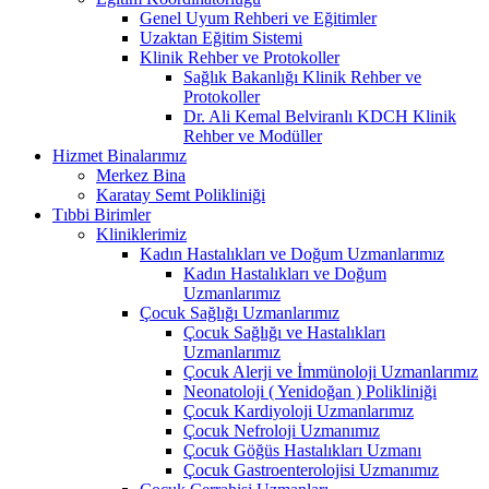
Genel Uyum Rehberi ve Eğitimler
Uzaktan Eğitim Sistemi
Klinik Rehber ve Protokoller
Sağlık Bakanlığı Klinik Rehber ve
Protokoller
Dr. Ali Kemal Belviranlı KDCH Klinik
Rehber ve Modüller
Hizmet Binalarımız
Merkez Bina
Karatay Semt Polikliniği
Tıbbi Birimler
Kliniklerimiz
Kadın Hastalıkları ve Doğum Uzmanlarımız
Kadın Hastalıkları ve Doğum
Uzmanlarımız
Çocuk Sağlığı Uzmanlarımız
Çocuk Sağlığı ve Hastalıkları
Uzmanlarımız
Çocuk Alerji ve İmmünoloji Uzmanlarımız
Neonatoloji ( Yenidoğan ) Polikliniği
Çocuk Kardiyoloji Uzmanlarımız
Çocuk Nefroloji Uzmanımız
Çocuk Göğüs Hastalıkları Uzmanı
Çocuk Gastroenterolojisi Uzmanımız