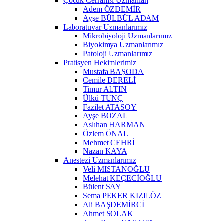
Çocuk Cerrahisi Uzmanları
Adem ÖZDEMİR
Ayşe BÜLBÜL ADAM
Laboratuvar Uzmanlarımız
Mikrobiyoloji Uzmanlarımız
Biyokimya Uzmanlarımız
Patoloji Uzmanlarımız
Pratisyen Hekimlerimiz
Mustafa BAŞODA
Cemile DERELİ
Timur ALTIN
Ülkü TUNÇ
Fazilet ATASOY
Ayşe BOZAL
Aslıhan HARMAN
Özlem ÖNAL
Mehmet CEHRİ
Nazan KAYA
Anestezi Uzmanlarımız
Veli MISTANOĞLU
Melehat KEÇECİOĞLU
Bülent SAY
Sema PEKER KIZILÖZ
Ali BAŞDEMİRCİ
Ahmet SOLAK