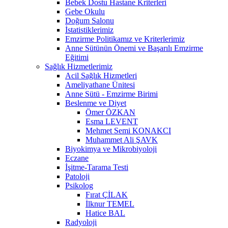
Bebek Dostu Hastane Kriterleri
Gebe Okulu
Doğum Salonu
İstatistiklerimiz
Emzirme Politikamız ve Kriterlerimiz
Anne Sütünün Önemi ve Başarılı Emzirme
Eğitimi
Sağlık Hizmetlerimiz
Acil Sağlık Hizmetleri
Ameliyathane Ünitesi
Anne Sütü - Emzirme Birimi
Beslenme ve Diyet
Ömer ÖZKAN
Esma LEVENT
Mehmet Semi KONAKCI
Muhammet Ali ŞAVK
Biyokimya ve Mikrobiyoloji
Eczane
İşitme-Tarama Testi
Patoloji
Psikolog
Fırat ÇİLAK
İlknur TEMEL
Hatice BAL
Radyoloji