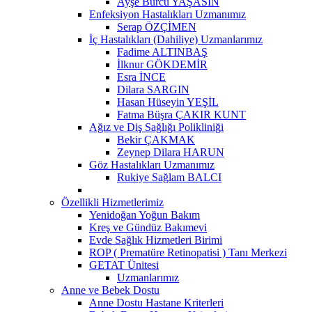
Ayşe Burcu YAŞASIN
Enfeksiyon Hastalıkları Uzmanımız
Serap ÖZÇİMEN
İç Hastalıkları (Dahiliye) Uzmanlarımız
Fadime ALTINBAŞ
İlknur GÖKDEMİR
Esra İNCE
Dilara SARGIN
Hasan Hüseyin YEŞİL
Fatma Büşra ÇAKIR KUNT
Ağız ve Diş Sağlığı Polikliniği
Bekir ÇAKMAK
Zeynep Dilara HARUN
Göz Hastalıkları Uzmanımız
Rukiye Sağlam BALCI
Özellikli Hizmetlerimiz
Yenidoğan Yoğun Bakım
Kreş ve Gündüz Bakımevi
Evde Sağlık Hizmetleri Birimi
ROP ( Prematüre Retinopatisi ) Tanı Merkezi
GETAT Ünitesi
Uzmanlarımız
Anne ve Bebek Dostu
Anne Dostu Hastane Kriterleri