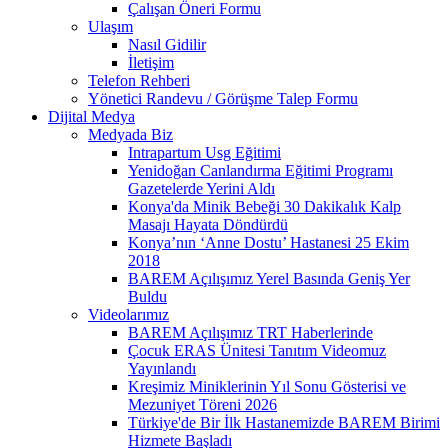
Çalışan Öneri Formu
Ulaşım
Nasıl Gidilir
İletişim
Telefon Rehberi
Yönetici Randevu / Görüşme Talep Formu
Dijital Medya
Medyada Biz
Intrapartum Usg Eğitimi
Yenidoğan Canlandırma Eğitimi Programı
Gazetelerde Yerini Aldı
Konya'da Minik Bebeği 30 Dakikalık Kalp
Masajı Hayata Döndürdü
Konya’nın ‘Anne Dostu’ Hastanesi 25 Ekim
2018
BAREM Açılışımız Yerel Basında Geniş Yer
Buldu
Videolarımız
BAREM Açılışımız TRT Haberlerinde
Çocuk ERAS Ünitesi Tanıtım Videomuz
Yayınlandı
Kreşimiz Miniklerinin Yıl Sonu Gösterisi ve
Mezuniyet Töreni 2026
Türkiye'de Bir İlk Hastanemizde BAREM Birimi
Hizmete Başladı