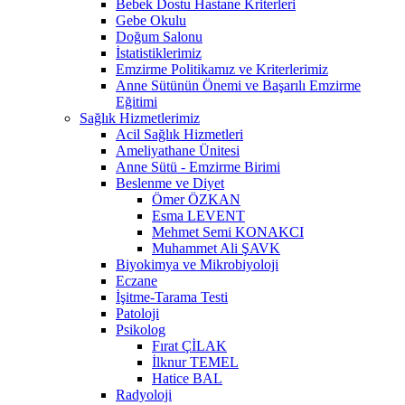
Bebek Dostu Hastane Kriterleri
Gebe Okulu
Doğum Salonu
İstatistiklerimiz
Emzirme Politikamız ve Kriterlerimiz
Anne Sütünün Önemi ve Başarılı Emzirme
Eğitimi
Sağlık Hizmetlerimiz
Acil Sağlık Hizmetleri
Ameliyathane Ünitesi
Anne Sütü - Emzirme Birimi
Beslenme ve Diyet
Ömer ÖZKAN
Esma LEVENT
Mehmet Semi KONAKCI
Muhammet Ali ŞAVK
Biyokimya ve Mikrobiyoloji
Eczane
İşitme-Tarama Testi
Patoloji
Psikolog
Fırat ÇİLAK
İlknur TEMEL
Hatice BAL
Radyoloji