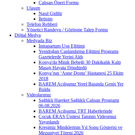
Çalışan Öneri Formu
Ulaşım
Nasıl Gidilir
İletişim
Telefon Rehberi
Yönetici Randevu / Görüşme Talep Formu
Dijital Medya
Medyada Biz
Intrapartum Usg Eğitimi
Yenidoğan Canlandırma Eğitimi Programı
Gazetelerde Yerini Aldı
Konya'da Minik Bebeği 30 Dakikalık Kalp
Masajı Hayata Döndürdü
Konya’nın ‘Anne Dostu’ Hastanesi 25 Ekim
2018
BAREM Açılışımız Yerel Basında Geniş Yer
Buldu
Videolarımız
Sağlıklı Hareket Sağlıklı Çalışan Programı
06.08.2026
BAREM Açılışımız TRT Haberlerinde
Çocuk ERAS Ünitesi Tanıtım Videomuz
Yayınlandı
Kreşimiz Miniklerinin Yıl Sonu Gösterisi ve
Mezuniyet Töreni 2026