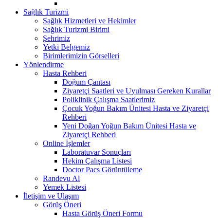
Sağlık Turizmi
Sağlık Hizmetleri ve Hekimler
Sağlık Turizmi Birimi
Şehrimiz
Yetki Belgemiz
Birimlerimizin Görselleri
Yönlendirme
Hasta Rehberi
Doğum Çantası
Ziyaretçi Saatleri ve Uyulması Gereken Kurallar
Poliklinik Çalışma Saatlerimiz
Çocuk Yoğun Bakım Ünitesi Hasta ve Ziyaretçi
Rehberi
Yeni Doğan Yoğun Bakım Ünitesi Hasta ve
Ziyaretçi Rehberi
Online İşlemler
Laboratuvar Sonuçları
Hekim Çalışma Listesi
Doctor Pacs Görüntüleme
Randevu Al
Yemek Listesi
İletişim ve Ulaşım
Görüş Öneri
Hasta Görüş Öneri Formu