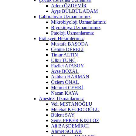
Çocuk Cerrahisi Uzmanları
Adem ÖZDEMİR
Ayşe BÜLBÜL ADAM
Laboratuvar Uzmanlarımız
Mikrobiyoloji Uzmanlarımız
Biyokimya Uzmanlarımız
Patoloji Uzmanlarımız
Pratisyen Hekimlerimiz
Mustafa BAŞODA
Cemile DERELİ
Timur ALTIN
Ülkü TUNÇ
Fazilet ATASOY
Ayşe BOZAL
Aslıhan HARMAN
Özlem ÖNAL
Mehmet CEHRİ
Nazan KAYA
Anestezi Uzmanlarımız
Veli MISTANOĞLU
Melehat KEÇECİOĞLU
Bülent SAY
Sema PEKER KIZILÖZ
Ali BAŞDEMİRCİ
Ahmet SOLAK