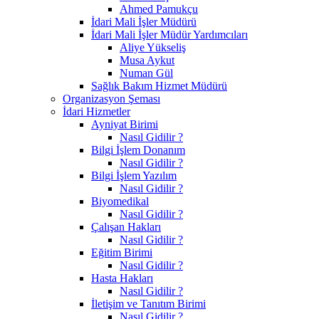
Ahmed Pamukçu
İdari Mali İşler Müdürü
İdari Mali İşler Müdür Yardımcıları
Aliye Yükseliş
Musa Aykut
Numan Gül
Sağlık Bakım Hizmet Müdürü
Organizasyon Şeması
İdari Hizmetler
Ayniyat Birimi
Nasıl Gidilir ?
Bilgi İşlem Donanım
Nasıl Gidilir ?
Bilgi İşlem Yazılım
Nasıl Gidilir ?
Biyomedikal
Nasıl Gidilir ?
Çalışan Hakları
Nasıl Gidilir ?
Eğitim Birimi
Nasıl Gidilir ?
Hasta Hakları
Nasıl Gidilir ?
İletişim ve Tanıtım Birimi
Nasıl Gidilir ?