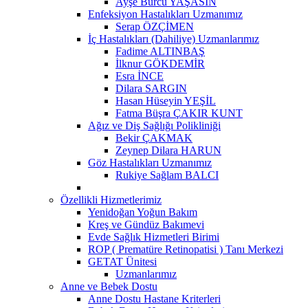
Ayşe Burcu YAŞASIN
Enfeksiyon Hastalıkları Uzmanımız
Serap ÖZÇİMEN
İç Hastalıkları (Dahiliye) Uzmanlarımız
Fadime ALTINBAŞ
İlknur GÖKDEMİR
Esra İNCE
Dilara SARGIN
Hasan Hüseyin YEŞİL
Fatma Büşra ÇAKIR KUNT
Ağız ve Diş Sağlığı Polikliniği
Bekir ÇAKMAK
Zeynep Dilara HARUN
Göz Hastalıkları Uzmanımız
Rukiye Sağlam BALCI
Özellikli Hizmetlerimiz
Yenidoğan Yoğun Bakım
Kreş ve Gündüz Bakımevi
Evde Sağlık Hizmetleri Birimi
ROP ( Prematüre Retinopatisi ) Tanı Merkezi
GETAT Ünitesi
Uzmanlarımız
Anne ve Bebek Dostu
Anne Dostu Hastane Kriterleri