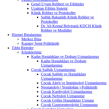
Genel Uyum Rehberi ve Eğitimler
Uzaktan Eğitim Sistemi
Klinik Rehber ve Protokoller
Sağlık Bakanlığı Klinik Rehber ve
Protokoller
Dr. Ali Kemal Belviranlı KDCH Klinik
Rehber ve Modüller
Hizmet Binalarımız
Merkez Bina
Karatay Semt Polikliniği
Tıbbi Birimler
Kliniklerimiz
Kadın Hastalıkları ve Doğum Uzmanlarımız
Kadın Hastalıkları ve Doğum
Uzmanlarımız
Çocuk Sağlığı Uzmanlarımız
Çocuk Sağlığı ve Hastalıkları
Uzmanlarımız
Çocuk Alerji ve İmmünoloji Uzmanlarımız
Neonatoloji ( Yenidoğan ) Polikliniği
Çocuk Kardiyoloji Uzmanlarımız
Çocuk Nefroloji Uzmanımız
Çocuk Göğüs Hastalıkları Uzmanı
Çocuk Gastroenterolojisi Uzmanımız