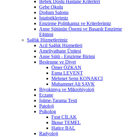
Bebek Dostu Hastane Kriterleri
Gebe Okulu
Doğum Salonu
İstatistiklerimiz
Emzirme Politikamız ve Kriterlerimiz
Anne Sütünün Önemi ve Başarılı Emzirme
Eğitimi
Sağlık Hizmetlerimiz
Acil Sağlık Hizmetleri
Ameliyathane Ünitesi
Anne Sütü - Emzirme Birimi
Beslenme ve Diyet
Ömer ÖZKAN
Esma LEVENT
Mehmet Semi KONAKCI
Muhammet Ali ŞAVK
Biyokimya ve Mikrobiyoloji
Eczane
İşitme-Tarama Testi
Patoloji
Psikolog
Fırat ÇİLAK
İlknur TEMEL
Hatice BAL
Radyoloji