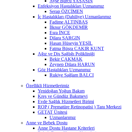
Ayşe Burcu YAŞASIN
Enfeksiyon Hastalıkları Uzmanımız
Serap ÖZÇİMEN
İç Hastalıkları (Dahiliye) Uzmanlarımız
Fadime ALTINBAŞ
İlknur GÖKDEMİR
Esra İNCE
Dilara SARGIN
Hasan Hüseyin YEŞİL
Fatma Büşra ÇAKIR KUNT
Ağız ve Diş Sağlığı Polikliniği
Bekir ÇAKMAK
Zeynep Dilara HARUN
Göz Hastalıkları Uzmanımız
Rukiye Sağlam BALCI
Özellikli Hizmetlerimiz
Yenidoğan Yoğun Bakım
Kreş ve Gündüz Bakımevi
Evde Sağlık Hizmetleri Birimi
ROP ( Prematüre Retinopatisi ) Tanı Merkezi
GETAT Ünitesi
Uzmanlarımız
Anne ve Bebek Dostu
Anne Dostu Hastane Kriterleri