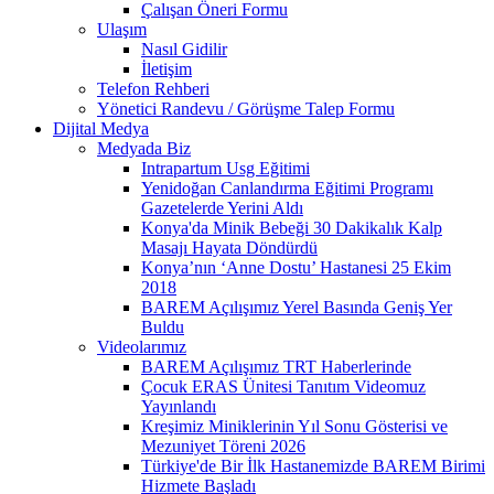
Çalışan Öneri Formu
Ulaşım
Nasıl Gidilir
İletişim
Telefon Rehberi
Yönetici Randevu / Görüşme Talep Formu
Dijital Medya
Medyada Biz
Intrapartum Usg Eğitimi
Yenidoğan Canlandırma Eğitimi Programı
Gazetelerde Yerini Aldı
Konya'da Minik Bebeği 30 Dakikalık Kalp
Masajı Hayata Döndürdü
Konya’nın ‘Anne Dostu’ Hastanesi 25 Ekim
2018
BAREM Açılışımız Yerel Basında Geniş Yer
Buldu
Videolarımız
BAREM Açılışımız TRT Haberlerinde
Çocuk ERAS Ünitesi Tanıtım Videomuz
Yayınlandı
Kreşimiz Miniklerinin Yıl Sonu Gösterisi ve
Mezuniyet Töreni 2026
Türkiye'de Bir İlk Hastanemizde BAREM Birimi
Hizmete Başladı