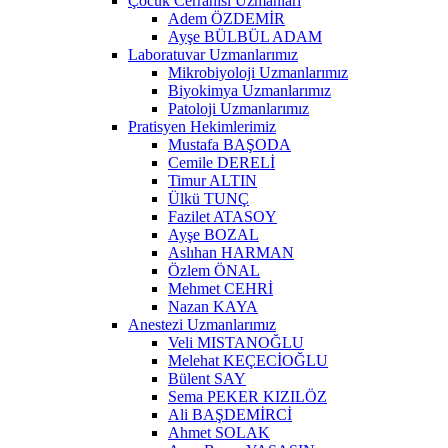
Çocuk Cerrahisi Uzmanları
Adem ÖZDEMİR
Ayşe BÜLBÜL ADAM
Laboratuvar Uzmanlarımız
Mikrobiyoloji Uzmanlarımız
Biyokimya Uzmanlarımız
Patoloji Uzmanlarımız
Pratisyen Hekimlerimiz
Mustafa BAŞODA
Cemile DERELİ
Timur ALTIN
Ülkü TUNÇ
Fazilet ATASOY
Ayşe BOZAL
Aslıhan HARMAN
Özlem ÖNAL
Mehmet CEHRİ
Nazan KAYA
Anestezi Uzmanlarımız
Veli MISTANOĞLU
Melehat KEÇECİOĞLU
Bülent SAY
Sema PEKER KIZILÖZ
Ali BAŞDEMİRCİ
Ahmet SOLAK