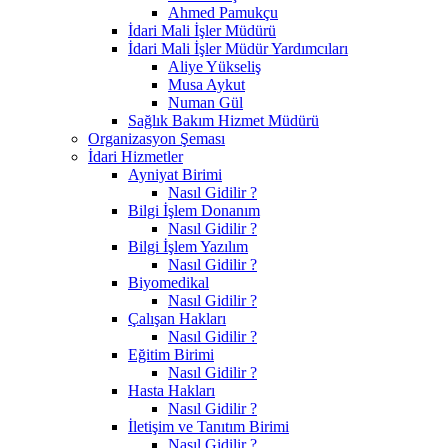
Ahmed Pamukçu
İdari Mali İşler Müdürü
İdari Mali İşler Müdür Yardımcıları
Aliye Yükseliş
Musa Aykut
Numan Gül
Sağlık Bakım Hizmet Müdürü
Organizasyon Şeması
İdari Hizmetler
Ayniyat Birimi
Nasıl Gidilir ?
Bilgi İşlem Donanım
Nasıl Gidilir ?
Bilgi İşlem Yazılım
Nasıl Gidilir ?
Biyomedikal
Nasıl Gidilir ?
Çalışan Hakları
Nasıl Gidilir ?
Eğitim Birimi
Nasıl Gidilir ?
Hasta Hakları
Nasıl Gidilir ?
İletişim ve Tanıtım Birimi
Nasıl Gidilir ?