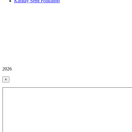
Karatay Semt Polikliniği
2026
×