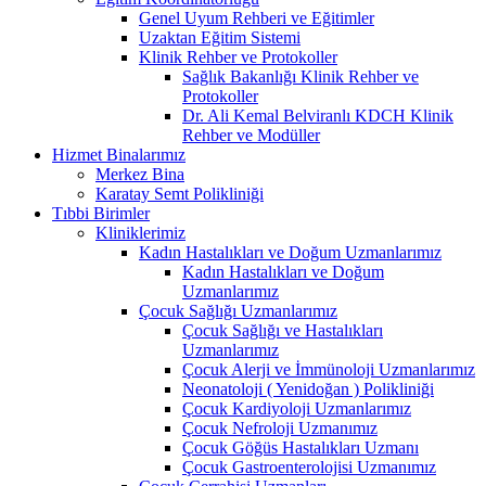
Genel Uyum Rehberi ve Eğitimler
Uzaktan Eğitim Sistemi
Klinik Rehber ve Protokoller
Sağlık Bakanlığı Klinik Rehber ve
Protokoller
Dr. Ali Kemal Belviranlı KDCH Klinik
Rehber ve Modüller
Hizmet Binalarımız
Merkez Bina
Karatay Semt Polikliniği
Tıbbi Birimler
Kliniklerimiz
Kadın Hastalıkları ve Doğum Uzmanlarımız
Kadın Hastalıkları ve Doğum
Uzmanlarımız
Çocuk Sağlığı Uzmanlarımız
Çocuk Sağlığı ve Hastalıkları
Uzmanlarımız
Çocuk Alerji ve İmmünoloji Uzmanlarımız
Neonatoloji ( Yenidoğan ) Polikliniği
Çocuk Kardiyoloji Uzmanlarımız
Çocuk Nefroloji Uzmanımız
Çocuk Göğüs Hastalıkları Uzmanı
Çocuk Gastroenterolojisi Uzmanımız