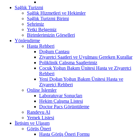
Sağlık Turizmi
Sağlık Hizmetleri ve Hekimler
Sağlık Turizmi Birimi
Şehrimiz
Yetki Belgemiz
Birimlerimizin Görselleri
Yönlendirme
Hasta Rehberi
Doğum Çantası
Ziyaretçi Saatleri ve Uyulması Gereken Kurallar
Poliklinik Çalışma Saatlerimiz
Çocuk Yoğun Bakım Ünitesi Hasta ve Ziyaretçi
Rehberi
Yeni Doğan Yoğun Bakım Ünitesi Hasta ve
Ziyaretçi Rehberi
Online İşlemler
Laboratuvar Sonuçları
Hekim Çalışma Listesi
Doctor Pacs Görüntüleme
Randevu Al
Yemek Listesi
İletişim ve Ulaşım
Görüş Öneri
Hasta Görüş Öneri Formu