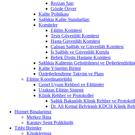
Rezzan Sarı
Gözde Özyer
Kalite Politikası
Sağlıkta Kalite Standartları
Komiteler
Eğitim Komitesi
Tesis Güvenliği Komitesi
Hasta Güvenliği Komitesi
Çalışan Sağlığı ve Güvenliği Komitesi
İş Sağlığı ve Güvenliği Kurulu
Bebek Dostu Hastane Komitesi
Sağlıkta Kalitenin Geliştirilmesi ve Değerlendiril
Kalite Yönetim Birimi
Özdeğerlendirme Takvim ve Planı
Eğitim Koordinatörlüğü
Genel Uyum Rehberi ve Eğitimler
Uzaktan Eğitim Sistemi
Klinik Rehber ve Protokoller
Sağlık Bakanlığı Klinik Rehber ve Protokoll
Dr. Ali Kemal Belviranlı KDCH Klinik Reh
Hizmet Binalarımız
Merkez Bina
Karatay Semt Polikliniği
Tıbbi Birimler
Kliniklerimiz