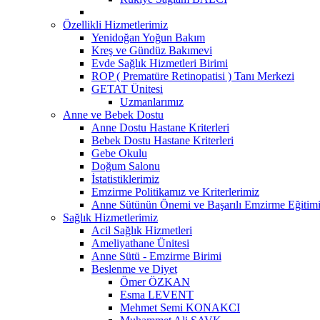
Özellikli Hizmetlerimiz
Yenidoğan Yoğun Bakım
Kreş ve Gündüz Bakımevi
Evde Sağlık Hizmetleri Birimi
ROP ( Prematüre Retinopatisi ) Tanı Merkezi
GETAT Ünitesi
Uzmanlarımız
Anne ve Bebek Dostu
Anne Dostu Hastane Kriterleri
Bebek Dostu Hastane Kriterleri
Gebe Okulu
Doğum Salonu
İstatistiklerimiz
Emzirme Politikamız ve Kriterlerimiz
Anne Sütünün Önemi ve Başarılı Emzirme Eğitim
Sağlık Hizmetlerimiz
Acil Sağlık Hizmetleri
Ameliyathane Ünitesi
Anne Sütü - Emzirme Birimi
Beslenme ve Diyet
Ömer ÖZKAN
Esma LEVENT
Mehmet Semi KONAKCI