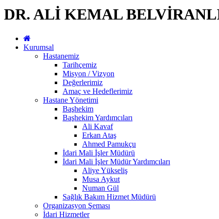
DR. ALİ KEMAL BELVİRAN
Kurumsal
Hastanemiz
Tarihçemiz
Misyon / Vizyon
Değerlerimiz
Amaç ve Hedeflerimiz
Hastane Yönetimi
Başhekim
Başhekim Yardımcıları
Ali Kavaf
Erkan Ataş
Ahmed Pamukçu
İdari Mali İşler Müdürü
İdari Mali İşler Müdür Yardımcıları
Aliye Yükseliş
Musa Aykut
Numan Gül
Sağlık Bakım Hizmet Müdürü
Organizasyon Şeması
İdari Hizmetler