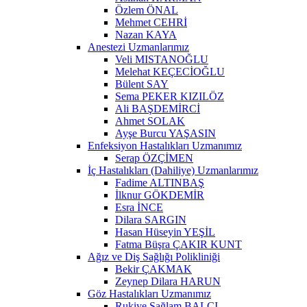
Özlem ÖNAL
Mehmet CEHRİ
Nazan KAYA
Anestezi Uzmanlarımız
Veli MISTANOĞLU
Melehat KEÇECİOĞLU
Bülent SAY
Sema PEKER KIZILÖZ
Ali BAŞDEMİRCİ
Ahmet SOLAK
Ayşe Burcu YAŞASIN
Enfeksiyon Hastalıkları Uzmanımız
Serap ÖZÇİMEN
İç Hastalıkları (Dahiliye) Uzmanlarımız
Fadime ALTINBAŞ
İlknur GÖKDEMİR
Esra İNCE
Dilara SARGIN
Hasan Hüseyin YEŞİL
Fatma Büşra ÇAKIR KUNT
Ağız ve Diş Sağlığı Polikliniği
Bekir ÇAKMAK
Zeynep Dilara HARUN
Göz Hastalıkları Uzmanımız
Rukiye Sağlam BALCI