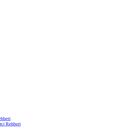
ehberi
tçi Rehberi