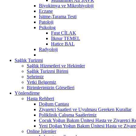
Muhammet Ali ŞAVK
Biyokimya ve Mikrobiyoloji
Eczane
İşitme-Tarama Testi
Patoloji
Psikolog
Fırat ÇİLAK
İlknur TEMEL
Hatice BAL
Radyoloji
Sağlık Turizmi
Sağlık Hizmetleri ve Hekimler
Sağlık Turizmi Birimi
Şehrimiz
Yetki Belgemiz
Birimlerimizin Görselleri
Yönlendirme
Hasta Rehberi
Doğum Çantası
Ziyaretçi Saatleri ve Uyulması Gereken Kurallar
Poliklinik Çalışma Saatlerimiz
Çocuk Yoğun Bakım Ünitesi Hasta ve Ziyaretçi R
Yeni Doğan Yoğun Bakım Ünitesi Hasta ve Ziyare
Online İşlemler