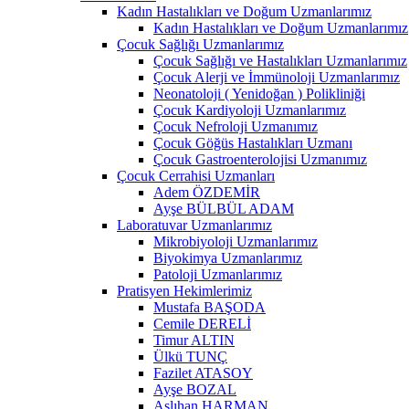
Kadın Hastalıkları ve Doğum Uzmanlarımız
Kadın Hastalıkları ve Doğum Uzmanlarımız
Çocuk Sağlığı Uzmanlarımız
Çocuk Sağlığı ve Hastalıkları Uzmanlarımız
Çocuk Alerji ve İmmünoloji Uzmanlarımız
Neonatoloji ( Yenidoğan ) Polikliniği
Çocuk Kardiyoloji Uzmanlarımız
Çocuk Nefroloji Uzmanımız
Çocuk Göğüs Hastalıkları Uzmanı
Çocuk Gastroenterolojisi Uzmanımız
Çocuk Cerrahisi Uzmanları
Adem ÖZDEMİR
Ayşe BÜLBÜL ADAM
Laboratuvar Uzmanlarımız
Mikrobiyoloji Uzmanlarımız
Biyokimya Uzmanlarımız
Patoloji Uzmanlarımız
Pratisyen Hekimlerimiz
Mustafa BAŞODA
Cemile DERELİ
Timur ALTIN
Ülkü TUNÇ
Fazilet ATASOY
Ayşe BOZAL
Aslıhan HARMAN