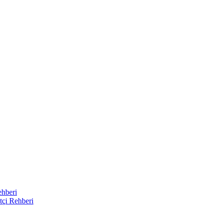
ehberi
tçi Rehberi