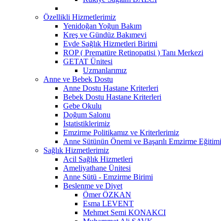
Özellikli Hizmetlerimiz
Yenidoğan Yoğun Bakım
Kreş ve Gündüz Bakımevi
Evde Sağlık Hizmetleri Birimi
ROP ( Prematüre Retinopatisi ) Tanı Merkezi
GETAT Ünitesi
Uzmanlarımız
Anne ve Bebek Dostu
Anne Dostu Hastane Kriterleri
Bebek Dostu Hastane Kriterleri
Gebe Okulu
Doğum Salonu
İstatistiklerimiz
Emzirme Politikamız ve Kriterlerimiz
Anne Sütünün Önemi ve Başarılı Emzirme Eğitim
Sağlık Hizmetlerimiz
Acil Sağlık Hizmetleri
Ameliyathane Ünitesi
Anne Sütü - Emzirme Birimi
Beslenme ve Diyet
Ömer ÖZKAN
Esma LEVENT
Mehmet Semi KONAKCI