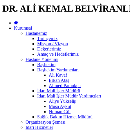
DR. ALİ KEMAL BELVİRAN
Kurumsal
Hastanemiz
Tarihçemiz
Misyon / Vizyon
Değerlerimiz
Amaç ve Hedeflerimiz
Hastane Yönetimi
Başhekim
Başhekim Yardımcıları
Ali Kavaf
Erkan Ataş
Ahmed Pamukçu
İdari Mali İşler Müdürü
İdari Mali İşler Müdür Yardımcıları
Aliye Yükseliş
Musa Aykut
Numan Gül
Sağlık Bakım Hizmet Müdürü
Organizasyon Şeması
İdari Hizmetler