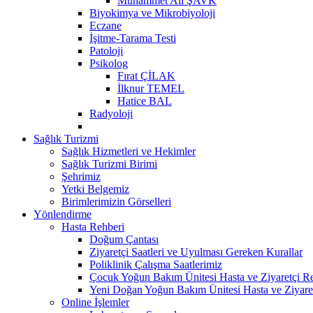
Muhammet Ali ŞAVK
Biyokimya ve Mikrobiyoloji
Eczane
İşitme-Tarama Testi
Patoloji
Psikolog
Fırat ÇİLAK
İlknur TEMEL
Hatice BAL
Radyoloji
Sağlık Turizmi
Sağlık Hizmetleri ve Hekimler
Sağlık Turizmi Birimi
Şehrimiz
Yetki Belgemiz
Birimlerimizin Görselleri
Yönlendirme
Hasta Rehberi
Doğum Çantası
Ziyaretçi Saatleri ve Uyulması Gereken Kurallar
Poliklinik Çalışma Saatlerimiz
Çocuk Yoğun Bakım Ünitesi Hasta ve Ziyaretçi R
Yeni Doğan Yoğun Bakım Ünitesi Hasta ve Ziyare
Online İşlemler