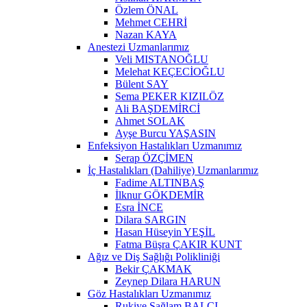
Özlem ÖNAL
Mehmet CEHRİ
Nazan KAYA
Anestezi Uzmanlarımız
Veli MISTANOĞLU
Melehat KEÇECİOĞLU
Bülent SAY
Sema PEKER KIZILÖZ
Ali BAŞDEMİRCİ
Ahmet SOLAK
Ayşe Burcu YAŞASIN
Enfeksiyon Hastalıkları Uzmanımız
Serap ÖZÇİMEN
İç Hastalıkları (Dahiliye) Uzmanlarımız
Fadime ALTINBAŞ
İlknur GÖKDEMİR
Esra İNCE
Dilara SARGIN
Hasan Hüseyin YEŞİL
Fatma Büşra ÇAKIR KUNT
Ağız ve Diş Sağlığı Polikliniği
Bekir ÇAKMAK
Zeynep Dilara HARUN
Göz Hastalıkları Uzmanımız
Rukiye Sağlam BALCI