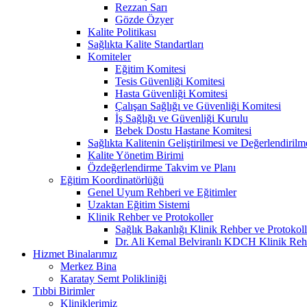
Rezzan Sarı
Gözde Özyer
Kalite Politikası
Sağlıkta Kalite Standartları
Komiteler
Eğitim Komitesi
Tesis Güvenliği Komitesi
Hasta Güvenliği Komitesi
Çalışan Sağlığı ve Güvenliği Komitesi
İş Sağlığı ve Güvenliği Kurulu
Bebek Dostu Hastane Komitesi
Sağlıkta Kalitenin Geliştirilmesi ve Değerlendiril
Kalite Yönetim Birimi
Özdeğerlendirme Takvim ve Planı
Eğitim Koordinatörlüğü
Genel Uyum Rehberi ve Eğitimler
Uzaktan Eğitim Sistemi
Klinik Rehber ve Protokoller
Sağlık Bakanlığı Klinik Rehber ve Protokoll
Dr. Ali Kemal Belviranlı KDCH Klinik Reh
Hizmet Binalarımız
Merkez Bina
Karatay Semt Polikliniği
Tıbbi Birimler
Kliniklerimiz