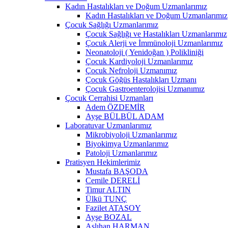
Kadın Hastalıkları ve Doğum Uzmanlarımız
Kadın Hastalıkları ve Doğum Uzmanlarımız
Çocuk Sağlığı Uzmanlarımız
Çocuk Sağlığı ve Hastalıkları Uzmanlarımız
Çocuk Alerji ve İmmünoloji Uzmanlarımız
Neonatoloji ( Yenidoğan ) Polikliniği
Çocuk Kardiyoloji Uzmanlarımız
Çocuk Nefroloji Uzmanımız
Çocuk Göğüs Hastalıkları Uzmanı
Çocuk Gastroenterolojisi Uzmanımız
Çocuk Cerrahisi Uzmanları
Adem ÖZDEMİR
Ayşe BÜLBÜL ADAM
Laboratuvar Uzmanlarımız
Mikrobiyoloji Uzmanlarımız
Biyokimya Uzmanlarımız
Patoloji Uzmanlarımız
Pratisyen Hekimlerimiz
Mustafa BAŞODA
Cemile DERELİ
Timur ALTIN
Ülkü TUNÇ
Fazilet ATASOY
Ayşe BOZAL
Aslıhan HARMAN